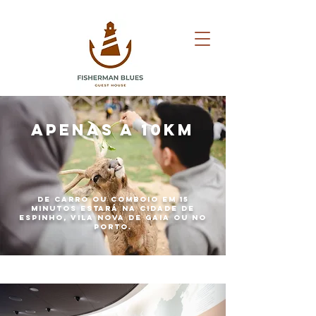
APENAS A 10KM
De carro ou comboio em 15
minutos estará na cidade de
espinho, Vila Nova de Gaia ou no
Porto.